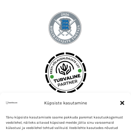
Küpsiste kasutamine
Tänu küpsiste kasutamisele saame pakkuda paremat kasutuskogemust
veebilehel, näiteks aitavad küpsised meelde jätta sinu varasemaid
külastusi ja veebilehel tehtud valikuid. Veebilehte kasutades nõustud