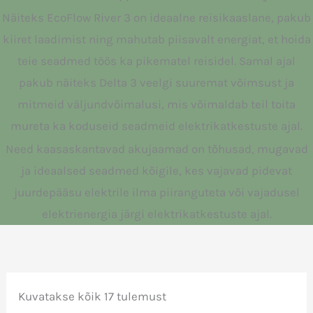
Näiteks EcoFlow River 3 on ideaalne reisikaaslane, pakub
kiiret laadimist ning mahutab piisavalt energiat, et hoida
teie seadmed töös ka pikematel reisidel. Samal ajal
pakub näiteks Delta 3 veelgi suuremat võimsust ja
mitmeid väljundvõimalusi, mis võimaldab teil toita
mureta ka koduseid seadmeid elektrikatkestuste ajal.
Need kaasaskantavad akujaamad on tõhusad, mugavad
ja ideaalsed seadmed kõigile, kes vajavad pidevat
juurdepääsu elektrile ilma piiranguteta või vajadusel
elektrienergia järgi elektrikatkestuste ajal.
Kuvatakse kõik 17 tulemust