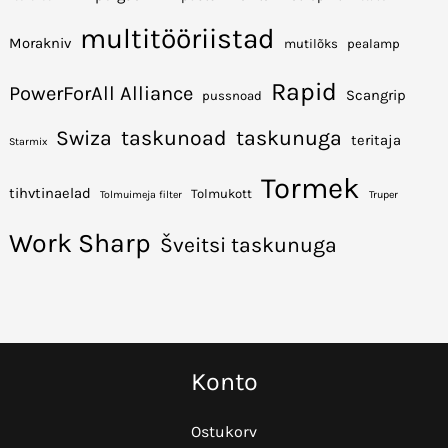
multitööriistad
Morakniv
mutilõks
pealamp
Rapid
PowerForAll Alliance
Scangrip
pussnoad
Swiza
taskunoad
taskunuga
teritaja
Starmix
Tormek
tihvtinaelad
Tolmukott
Tolmuimeja filter
Truper
Work Sharp
Šveitsi taskunuga
Konto
Ostukorv