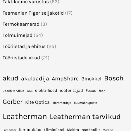
Taktikaline varustus
(53)
Tasmanian Tiger seljakotid
(17)
Termokaamerad
(3)
Tolmuimejad
(54)
Tööriistad ja ehitus
(25)
Tööriistade akud
(21)
Bosch
akud
akulaadija
AmpShare
Binokkel
elektrilised noateritajad
Focus
Bosch tarvikud
CAS
föön
Gerber
Kite Optics
klammerdaja
kuumaõhupüstol
Leatherman
Leatherman tarvikud
liimipulgad
Liimipüstol
Makita
matkapliit
LedLenser
Metabo