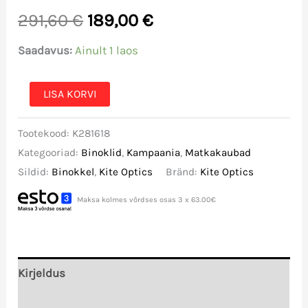
Algne
Praegune
291,60
€
189,00
€
hind
hind
Saadavus:
Ainult 1 laos
oli:
on:
Binokkel
LISA KORVI
Kite
291,60 €.
189,00 €.
Tootekood:
K281618
Optics
Kategooriad:
Binoklid
,
Kampaania
,
Matkakaubad
Ursus
Sildid:
Binokkel
,
Kite Optics
Bränd:
Kite Optics
8x42
kogus
Maksa kolmes võrdses osas 3 x 63.00€
Kirjeldus
Lisainfo