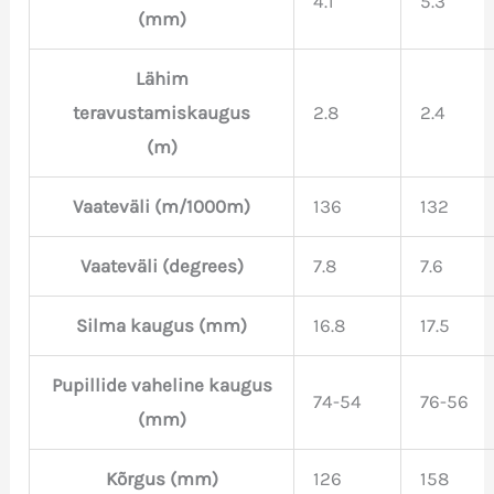
4.1
5.3
(mm)
Lähim
teravustamiskaugus
2.8
2.4
(m)
Vaateväli (m/1000m)
136
132
Vaateväli (degrees)
7.8
7.6
Silma kaugus (mm)
16.8
17.5
Pupillide vaheline kaugus
74-54
76-56
(mm)
Kõrgus (mm)
126
158