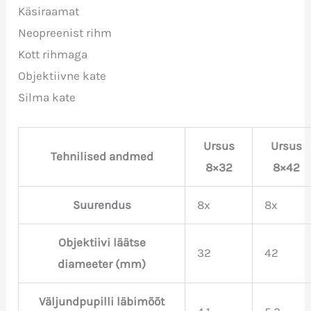
Käsiraamat
Neopreenist rihm
Kott rihmaga
Objektiivne kate
Silma kate
Ursus
Ursus
Tehnilised andmed
8×32
8×42
Suurendus
8x
8x
Objektiivi läätse
32
42
diameeter (mm)
Väljundpupilli läbimõõt