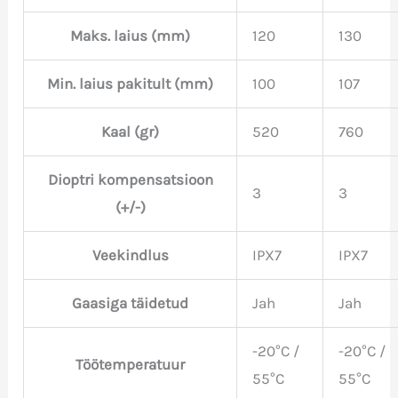
Maks. laius (mm)
120
130
Min. laius pakitult (mm)
100
107
Kaal (gr)
520
760
Dioptri kompensatsioon
3
3
(+/-)
Veekindlus
IPX7
IPX7
Gaasiga täidetud
Jah
Jah
-20°C /
-20°C /
Töötemperatuur
55°C
55°C