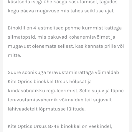
käsitseda isegi ühe käega kasutamisel, tagades
kogu päeva mugavuse mis tahes seikluse ajal.
Binoklil on 4-astmelised pehme kummist kattega
silmatopsid, mis pakuvad kohanemisvõimet ja
mugavust olenemata sellest, kas kannate prille või
mitte.
Suure soonikuga teravustamisrattaga võimaldab
Kite Oprics binokkel Ursus hõlpsat ja
kindasõbralikku reguleerimist. Selle sujuv ja täpne
teravustamisvahemik võimaldab teil sujuvalt
lähivaadetelt lõpmatusse lülituda.
Kite Optics Ursus 8×42 binokkel on veekindel,