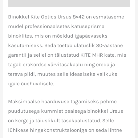
Binokkel Kite Optics Ursus 8×42 on esmataseme
mudel professionaalsetes katuseprisma
binoklites, mis on mõeldud igapäevaseks
kasutamiseks. Seda toetab ulatuslik 30-aastane
garantii ja sellel on täiustatud KITE MHR kate, mis
tagab erakordse värvitasakaalu ning ereda ja
terava pildi, muutes selle ideaalseks valikuks
igale õuehuvilisele.
Maksimaalse haarduvuse tagamiseks pehme
puudutusega kummist pealsega binokkel Ursus
on kerge ja täiuslikult tasakaalustatud. Selle
lühikese hingekonstruktsiooniga on seda lihtne