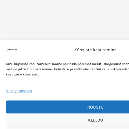
Küpsiste kasutamine
Tänu küpsiste kasutamisele saame pakkuda paremat kasutuskogemust veebil
meelde jätta sinu varasemaid külastusi ja veebilehel tehtud valikuid. Veebile
kasutame küpsiseid.
Manage services
NÕUSTU
KEELDU