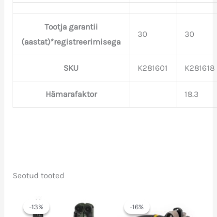
Tootja garantii
30
30
(aastat)*registreerimisega
SKU
K281601
K281618
Hämarafaktor
18.3
Seotud tooted
-13%
-13%
-16%
-16%