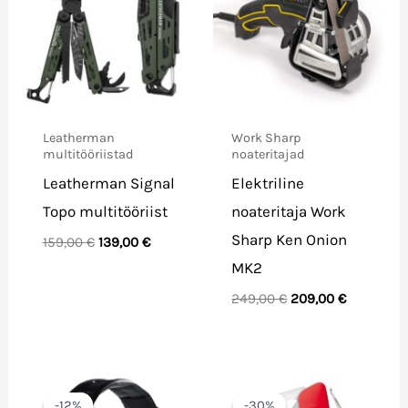
Leatherman
Work Sharp
multitööriistad
noateritajad
Leatherman Signal
Elektriline
Topo multitööriist
noateritaja Work
Sharp Ken Onion
Algne
Praegune
159,00
€
139,00
€
hind
hind
MK2
oli:
on:
159,00 €.
139,00 €.
Algne
Praegune
249,00
€
209,00
€
hind
hind
oli:
on:
249,00 €.
209,00 €.
-12%
-12%
-30%
-30%