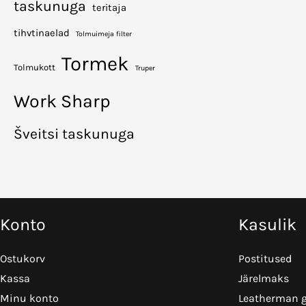
taskunuga
teritaja
tihvtinaelad
Tolmuimeja filter
Tormek
Tolmukott
Truper
Work Sharp
Šveitsi taskunuga
Konto
Kasulik
Ostukorv
Postitused
Kassa
Järelmaks
Minu konto
Leatherman g