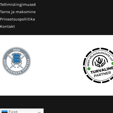
Tellimistingimused
Tarne ja maksmine
Privaatsuspoliitika
Kontakt
Eesti