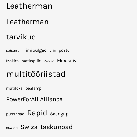
Leatherman
Leatherman
tarvikud
liimipulgad
Liimipüstol
LedLenser
Morakniv
Makita
matkapliit
Metabo
multitööriistad
mutilõks
pealamp
PowerForAll Alliance
Rapid
Scangrip
pussnoad
Swiza
taskunoad
Starmix