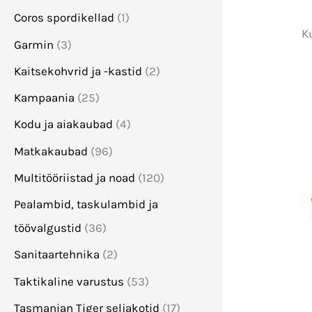
Coros spordikellad
(1)
K
Garmin
(3)
Kaitsekohvrid ja -kastid
(2)
Kampaania
(25)
Kodu ja aiakaubad
(4)
Matkakaubad
(96)
Multitööriistad ja noad
(120)
Pealambid, taskulambid ja
töövalgustid
(36)
Sanitaartehnika
(2)
Taktikaline varustus
(53)
Tasmanian Tiger seljakotid
(17)