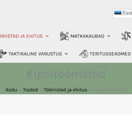
Eest
RIISTAD JA EHITUS
MATKAKAUBAD
TAKTIKALINE VARUSTUS
TERITUSSEADMED
Kipsitööriistad
Kodu
Tooted
Tööriistad ja ehitus
Kipsitööriistad