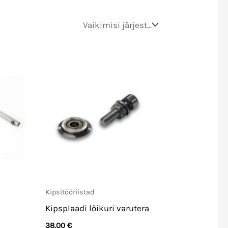
Kipsitööriistad
Kipsplaadi lõikuri varutera
38,00
€