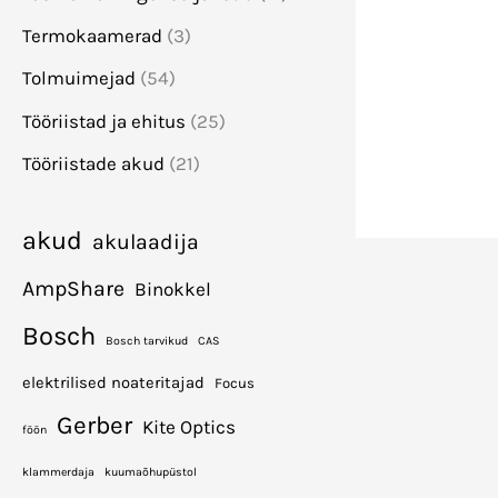
Termokaamerad
(3)
Tolmuimejad
(54)
Tööriistad ja ehitus
(25)
Tööriistade akud
(21)
akud
akulaadija
AmpShare
Binokkel
Bosch
Bosch tarvikud
CAS
elektrilised noateritajad
Focus
Gerber
Kite Optics
föön
klammerdaja
kuumaõhupüstol