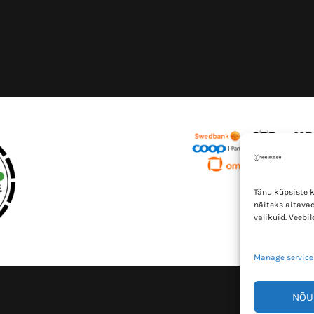
Tänu küpsiste 
näiteks aitavad
valikuid. Veebi
Manage service
NÕU