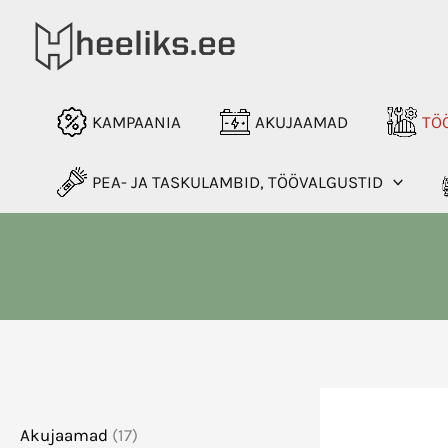
Skip
to
content
KAMPAANIA
AKUJAAMAD
TÖÖ
PEA- JA TASKULAMBID, TÖÖVALGUSTID
Akujaamad
(17)