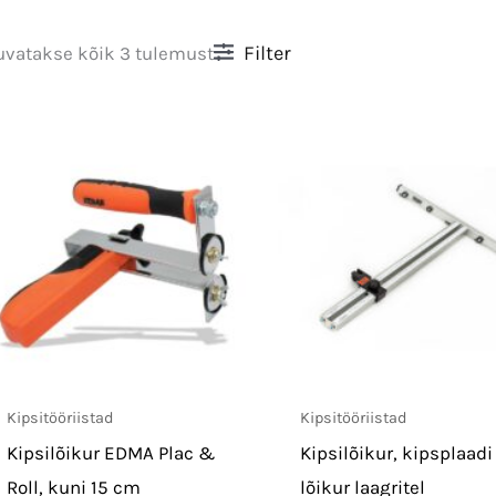
Filter
uvatakse kõik 3 tulemust
Kipsitööriistad
Kipsitööriistad
Kipsilõikur EDMA Plac &
Kipsilõikur, kipsplaadi
Roll, kuni 15 cm
lõikur laagritel