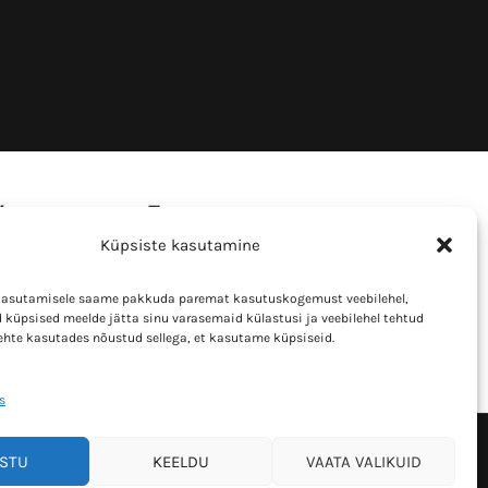
Küpsiste kasutamine
kasutamisele saame pakkuda paremat kasutuskogemust veebilehel,
 küpsised meelde jätta sinu varasemaid külastusi ja veebilehel tehtud
lehte kasutades nõustud sellega, et kasutame küpsiseid.
s
STU
KEELDU
VAATA VALIKUID
Heeliks Trade OÜ