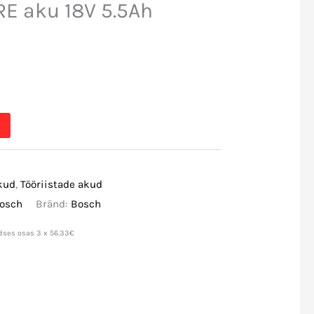
E aku 18V 5.5Ah
kud
,
Tööriistade akud
osch
Bränd:
Bosch
dses osas 3 x 56.33€