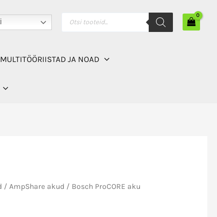
aku
Products
i
search
18V
5.5Ah
kogus
MULTITÖÖRIISTAD JA NOAD
d
/
AmpShare akud
/ Bosch ProCORE aku