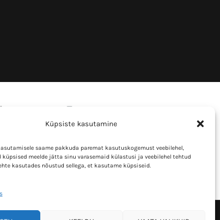
Küpsiste kasutamine
kasutamisele saame pakkuda paremat kasutuskogemust veebilehel,
 küpsised meelde jätta sinu varasemaid külastusi ja veebilehel tehtud
lehte kasutades nõustud sellega, et kasutame küpsiseid.
s