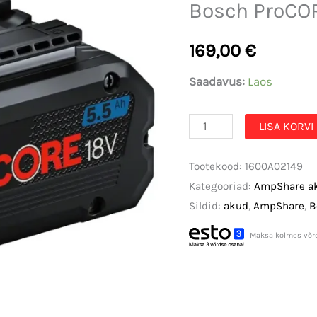
Bosch ProCOR
169,00
€
Saadavus:
Laos
Bosch
LISA KORVI
ProCORE
Tootekood:
1600A02149
aku
Kategooriad:
AmpShare a
18V
Sildid:
akud
,
AmpShare
,
B
5.5Ah
kogus
Maksa kolmes võr