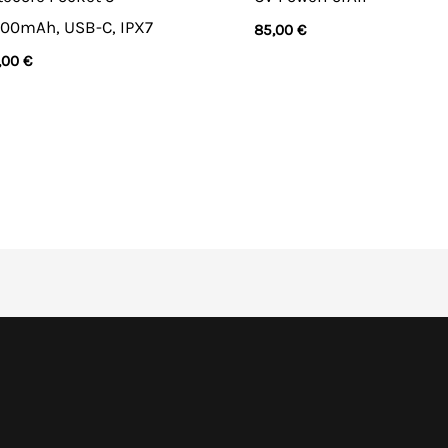
00mAh, USB-C, IPX7
85,00
€
,00
€