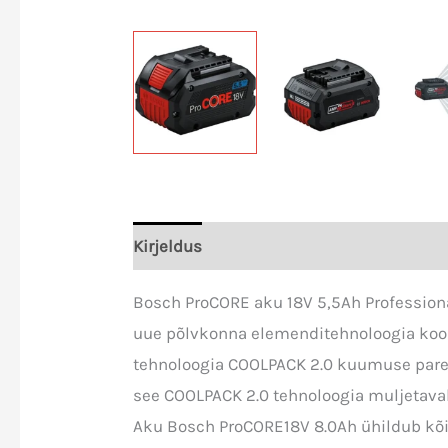
Kirjeldus
Lisainfo
Bosch ProCORE aku 18V 5,5Ah Profession
uue põlvkonna elemenditehnoloogia koos
tehnoloogia COOLPACK 2.0 kuumuse par
see COOLPACK 2.0 tehnoloogia muljetava
Aku Bosch ProCORE18V 8.0Ah ühildub kõigi