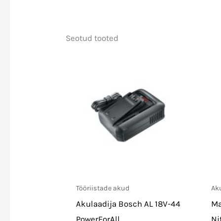
Seotud tooted
Tööriistade akud
Ak
Akulaadija Bosch AL 18V-44
Ma
PowerForAll
Ni