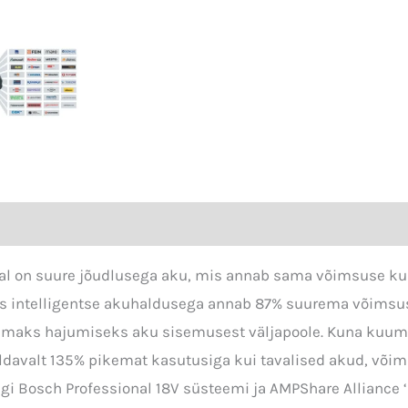
al on suure jõudlusega aku, mis annab sama võimsuse kui 
 intelligentse akuhaldusega annab 87% suurema võimsuse
emaks hajumiseks aku sisemusest väljapoole. Kuna kuum
ldavalt 135% pikemat kasutusiga kui tavalised akud, võim
 Bosch Professional 18V süsteemi ja AMPShare Alliance ‘i 