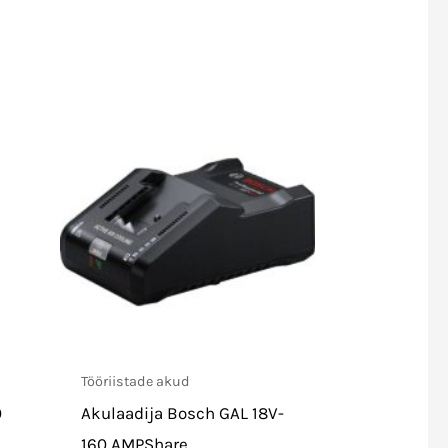
Tööriistade akud
0
Akulaadija Bosch GAL 18V-
160 AMPShare