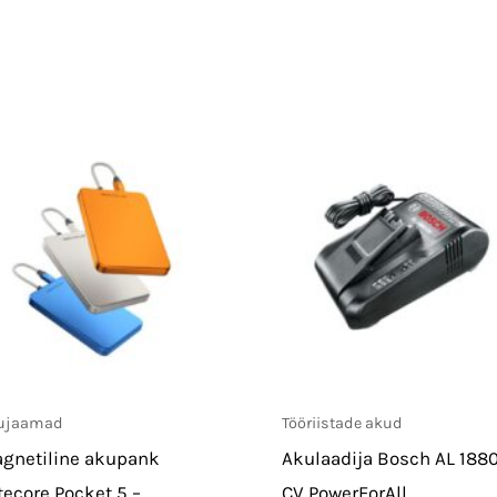
ujaamad
Tööriistade akud
gnetiline akupank
Akulaadija Bosch AL 188
tecore Pocket 5 –
CV PowerForAll