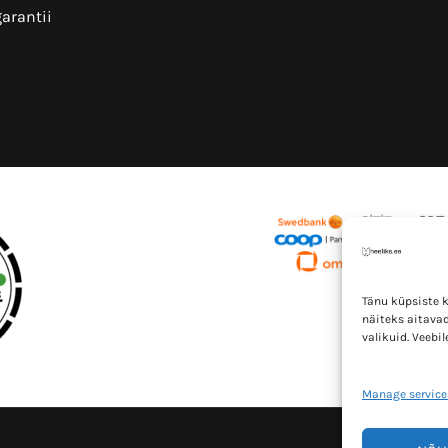
arantii
Tänu küpsiste 
näiteks aitavad
valikuid. Veebi
Manage service