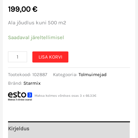
199,00
€
Ala jõudlus kuni 500 m2
Saadaval järeltellimisel
Kuivpühkimismasin
LISA KORVI
Starmix
Tootekood:
102887
Kategooria:
Tolmuimejad
–
Bränd:
Starmix
HAAGA
255
Maksa kolmes võrdses osas 3 x 66.33€
kogus
Kirjeldus