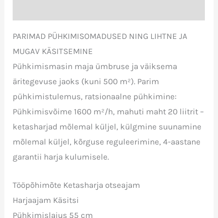
Lisainfo
PARIMAD PÜHKIMISOMADUSED NING LIHTNE JA
MUGAV KÄSITSEMINE
Pühkimismasin maja ümbruse ja väiksema
äritegevuse jaoks (kuni 500 m²). Parim
pühkimistulemus, ratsionaalne pühkimine:
Pühkimisvõime 1600 m²/h, mahuti maht 20 liitrit –
ketasharjad mõlemal küljel, külgmine suunamine
mõlemal küljel, kõrguse reguleerimine, 4-aastane
garantii harja kulumisele.
Tööpõhimõte Ketasharja otseajam
Harjaajam Käsitsi
Pühkimislaius 55 cm