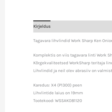
Kirjeldus
Lisainfo
Tagavara lihvlindid Work Sharp Ken Onion 
Komplektis on viis tagavara linti Work Sh
Kõrgekvaliteetsed WorkSharp teritaja lind
Lihvlindid ja neil olev abrasiiv on valmi
Karedus: X4 (P1300) peen
Lihvlintide laius on 19mm
Tootekood: WSSAKO81120