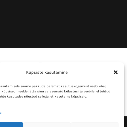
Küpsiste kasutamine
kasutamisele saame pakkuda paremat kasutuskogemust veebilehel,
 küpsised meelde jätta sinu varasemaid külastusi ja veebilehel tehtud
lehte kasutades nõustud sellega, et kasutame küpsiseid.
s