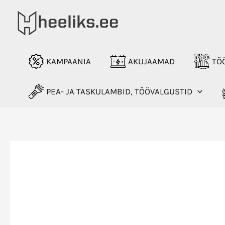
Skip
to
content
KAMPAANIA
AKUJAAMAD
TÖÖ
PEA- JA TASKULAMBID, TÖÖVALGUSTID