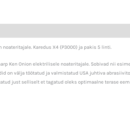
kogus
noateritajale. Karedus X4 (P3000) ja pakis 5 linti.
arp Ken Onion elektrilisele noateritajale. Sobivad nii esim
id on välja töötatud ja valmistatud USA juhtiva abrasiivito
statud just selliselt et tagatud oleks optimaalne terase eem