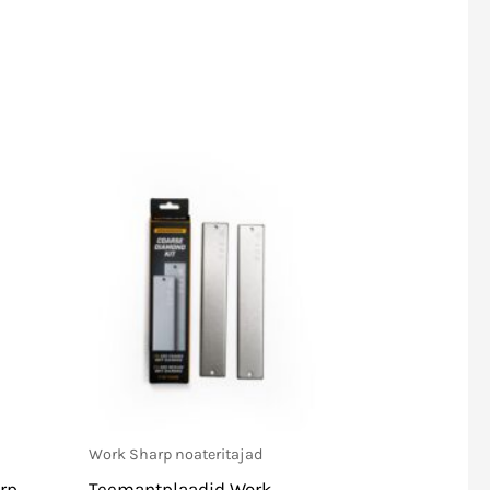
Work Sharp noateritajad
arp
Teemantplaadid Work