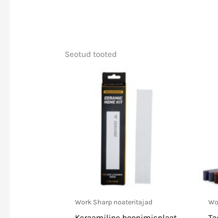
Seotud tooted
Work Sharp noateritajad
Wo
Keraamiline hoonimisplaat
Ta