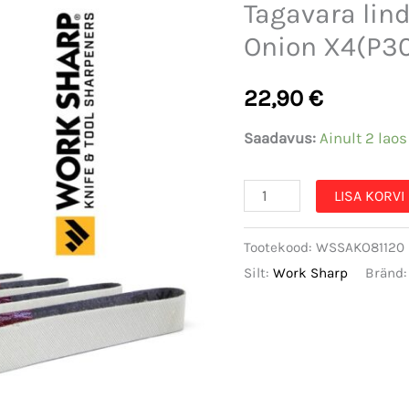
Tagavara lin
Onion X4(P30
22,90
€
Saadavus:
Ainult 2 laos
Tagavara
LISA KORVI
lindid
Tootekood:
WSSAKO81120
Work
Silt:
Work Sharp
Bränd
Sharp
Ken
Onion
X4(P3000)
5tk