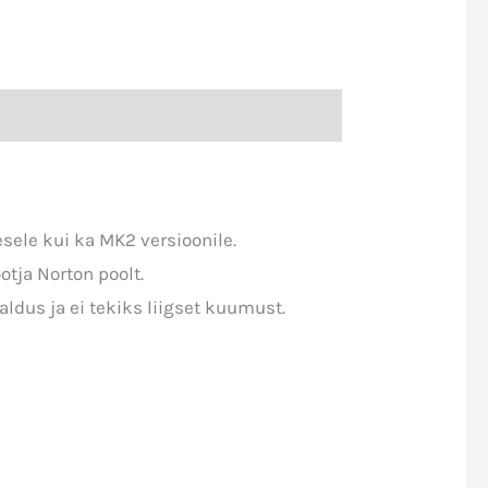
esele kui ka MK2 versioonile.
otja Norton poolt.
aldus ja ei tekiks liigset kuumust.