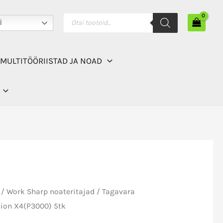
Work
Products
i
search
Sharp
Ken
Onion
MULTITÖÖRIISTAD JA NOAD
X4(P3000)
5tk
kogus
/
Work Sharp noateritajad
/ Tagavara
nion X4(P3000) 5tk