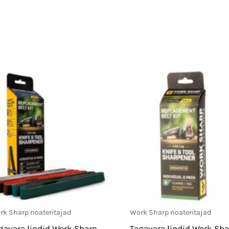
rk Sharp noateritajad
Work Sharp noateritajad
gavara lindid Work Sharp
Tagavara lindid Work Sh