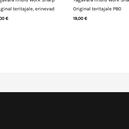
iginal teritajale, erinevad
Original teritajale P80
,00
€
19,00
€