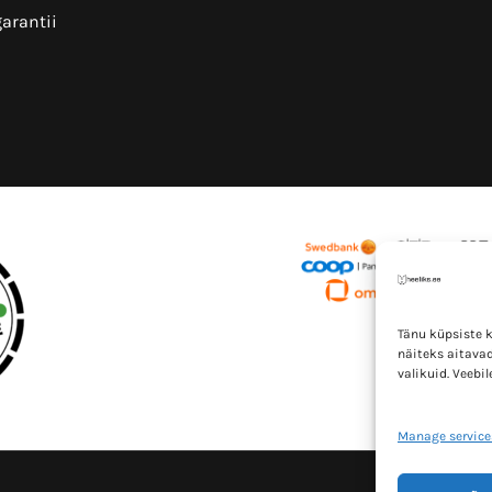
arantii
Tänu küpsiste 
näiteks aitavad
valikuid. Veebi
Manage service